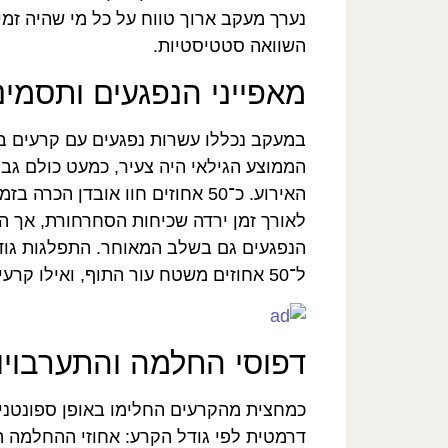
נערך מעקב ארוך טווח על כל מי שהיה זמי
השוואה סטטיסטיות.
מאפייני הנפגעים ותסמיני
במעקב נכללו עשרות נפגעים עם קרעים בע
הממוצע הגילאי היה צעיר, כמעט כולם גב
האירוע. כ־50 אחוזים חוו אובדן ה
לאורך זמן ירדה שכיחות הסחרחורת, אך ה
הנפגעים גם בשלב המאוחר. התפלגות גוד
ל־50 אחוזים משטח עור התוף, ואילו קרעים מלאים היו נדירים יותר אך חמורים במיוחד.
דפוסי החלמה והתערבויו
כמחצית מהקרעים החלימו באופן ספונטנ
דרמטית לפי גודל הקרע: אחוזי ההחלמה ה