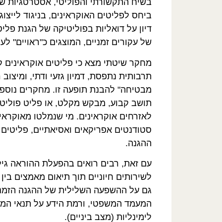
בשיח התקשורתי והפוליטי, אסטרטגיות של ה
ביחס לפליטים האוקראינים, בניגוד לייצוג
דיון על דואליות בפוליטיקה של הגנת פלי
של עקורים זמניים, המוצגים כ"ראויים" ל
מחקר שיטתי מצא כי פליטים אוקראינים קי
תרבותית נתפסת, דמיון גזעי ודתי, ומיצוב
מבטיחה" להבנת תופעה זו. מחקרים נוספי
תושב קבוע, מבקש מקלט, או פליט פוליטי
לאזרחים אוקראינים. מי שנמלטו מאוקראינ
סטודנטים אפריקאים ואסיאתיים, פליטים ו
ההגנה.
עם זאת, רבים רואים בהפעלת ההוראה גילו
לשירותים חיוניים תוך תיאום מאמצים בין
גם על ההשפעה השלילית של ההגנה הזמנית
המעמד המשפטי, ורמת הידע על תנאי המד
לימינליות (מצב ביניים).