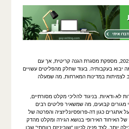
ההוראה, שתמשיך לחול לפחות עד מרץ 2026, מספקת מסגרת הגנה קריטית, אך עם
ה יבוא בעקבותיה. בעוד שחלק מהפליטים עשויים
שב לצמיתות במדינות המארחות, מה שמעלה
 לא-ודאיות. בניגוד להליכי מקלט מסורתיים,
מגורים קבועים, מה שמשאיר פליטים רבים
ל אתגרים כגון דה-פרופסיונליזציה והפרטה של
של האיחוד האירופי בנושא הגירה ומקלט מהדק
יותר, לצד פניה לכיוון "שוביניזם רווחתי" שבו