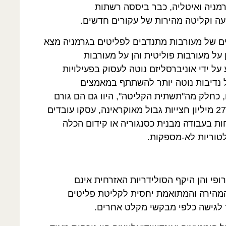
רמניה ואיטליה, כבר ביססה רשתות
עה וקליטה מהירות של עקורים חדשים.
ם של מעורבות מתנדבים לפליטים בגרמניה מצא
 על מעורבות פוליטית והן על מעורבות
על ידי אוניברסליזם נוטה לעסוק בפעילויות
של נדיבות נוטה יותר להשתתף במאמצים
ם, כחלק מה"תשתית הקליטה", היוו גם הם גורם
תמיכה מרכזי. בפולין, שאליה נרשמו מעל 27 מיליון חצייות גבול מאוקראינה, עסקו עובדים
חות בעבודה מבנית כסנגוריה או קידום הכלה
טוריות לא-מספקות.
פי והן היקף הסולידריות האזרחית אינם
המהירה והמתואמת יחסית לקליטת פליטים
ד לגישה כלפי מבקשי מקלט אחרים.