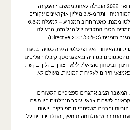
הפלישה הרוסית המלאה לאוקראינה בפברואר 2022 הובילה לאחת ממשברי העקירה
הגדולים והמהירים בהיסטוריה האירופית המודרנית. יותר מ-3.5 מיליון אוקראינים עקורים
בתוך גבולות מדינתם, ומעל 6.9 מיליון נמלטו ממנה, כאשר הרוב המכריע – למעלה מ-6.3
ממדים חסרי התקדים של הגל הזה, הפעילה
Directive 2001/5).
יות האיחוד האירופי כלפי הגירה כפויה. בניגוד
מהסכסוכים בסוריה ובאפגניסטן, קיבלו הפליטים
חינוך וביטחון סוציאלי, ללא הצורך בהליך בקשת
מצעי חירום לעקירות המוניות, מעולם לא
, המשבר הציב אתגרים ספציפיים הקשורים
קראינה לשירות צבאי, עיקר הנמלטים היו נשים
הוריות ומבנים משפחתיים מפורקים. יישום
 ועם התברר שהמלחמה תימשך, החלו ויכוחים על