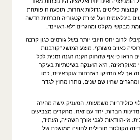
ומניזציה ואינדיווידואליזציה היו נוכחות מאוד
 קבוצות פליטים גדולות אחרות. תופעה זו פותחת
טים בינלאומית ועל יצירת קטגוריה חברתית חדשה
עומת מבקשי מקלט ומהגרים "לא-ראויים".
בלו לרוב יחס חיובי יותר בשל גורמים כגון קרבה
 רוסיה כאויב משותף. מוצע המושג "קורבנות
ם הראו כי אף שהחוק הקנה הגנה זמנית לכל
 מאוקראינה, היא הוענקה בשיטתיות בעיקר
ה אך לא החזיקו באזרחות אוקראינית, כמו
מהגרים שחיו שם שנים, נותרו מחוץ לגדר
י סולידריות משמעותי, המעניק גישה מהירה
 מדינות חברות. יחד עם זאת, מחקרים מצביעים
: אי-הוודאות לגבי אורך השהייה, העתיד,
ינה הקולטת מובילים לחוויה ממושכת של