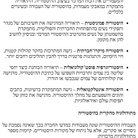
והמעמדיים את הכוח המרכזי בעיצוב ההיסטוריה. התיאוריה
מתמקדת במאבקי מעמדות, בהיסטוריה של העבודה ובשינויים
כלכליים.
היסטוריה פמיניסטית
– תיאוריה המדגישה את חשיבותם של מגדר
ותפקידי נשים בהתפתחות החברתית והפוליטית. מתמקדת
בהשמטתן של נשים מהנרטיב ההיסטורי המרכזי ובניסיון להשיב
להן את מקומן.
היסטוריה מיקרו־חברתית
– גישה המתרכזת בחקר קהילות קטנות,
חיי היומיום, והתנהגות פרטנית כדרך להבין תהליכים רחבים יותר.
היסטוריוגרפיה פוסט־קולוניאלית
– תיאוריה הבוחנת כיצד יחסי
שליטה בין עמים ותרבויות השפיעו על כתיבת ההיסטוריה. מדגישה
את קולותיהם של עמים שנכבשו או הודרו.
היסטוריה אינטלקטואלית
– גישה המתמקדת ברעיונות, כתבים
והוגים והשפעתם על מהלך ההיסטוריה. מדגישה את כוחן של
תפיסות עולם ואידאולוגיות.
מתודולוגיה מחקרית בהיסטוריה
העבודה ההיסטורית שונה מעבודות במדעי החברה בכך שאינה נסמכת על
ניסויים או סקרים, אלא על ניתוח של מקורות היסטוריים. קיימות מספר
מתודולוגיות מרכזיות: