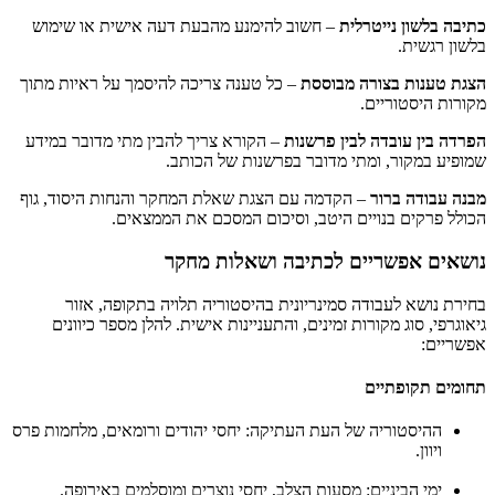
כתיבה בלשון נייטרלית
– חשוב להימנע מהבעת דעה אישית או שימוש
בלשון רגשית.
הצגת טענות בצורה מבוססת
– כל טענה צריכה להיסמך על ראיות מתוך
מקורות היסטוריים.
הפרדה בין עובדה לבין פרשנות
– הקורא צריך להבין מתי מדובר במידע
שמופיע במקור, ומתי מדובר בפרשנות של הכותב.
מבנה עבודה ברור
– הקדמה עם הצגת שאלת המחקר והנחות היסוד, גוף
הכולל פרקים בנויים היטב, וסיכום המסכם את הממצאים.
נושאים אפשריים לכתיבה ושאלות מחקר
בחירת נושא לעבודה סמינריונית בהיסטוריה תלויה בתקופה, אזור
גיאוגרפי, סוג מקורות זמינים, והתעניינות אישית. להלן מספר כיוונים
אפשריים:
תחומים תקופתיים
ההיסטוריה של העת העתיקה: יחסי יהודים ורומאים, מלחמות פרס
ויוון.
ימי הביניים: מסעות הצלב, יחסי נוצרים ומוסלמים באירופה.