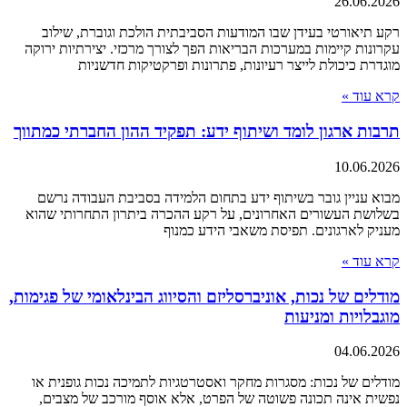
26.06.2026
רקע תיאורטי בעידן שבו המודעות הסביבתית הולכת וגוברת, שילוב
עקרונות קיימות במערכות הבריאות הפך לצורך מרכזי. יצירתיות ירוקה
מוגדרת כיכולת לייצר רעיונות, פתרונות ופרקטיקות חדשניות
קרא עוד »
תרבות ארגון לומד ושיתוף ידע: תפקיד ההון החברתי כמתווך
10.06.2026
מבוא עניין גובר בשיתוף ידע בתחום הלמידה בסביבת העבודה נרשם
בשלושת העשורים האחרונים, על רקע ההכרה ביתרון התחרותי שהוא
מעניק לארגונים. תפיסת משאבי הידע כמנוף
קרא עוד »
מודלים של נכות, אוניברסליזם והסיווג הבינלאומי של פגימות,
מוגבלויות ומניעות
04.06.2026
מודלים של נכות: מסגרות מחקר ואסטרטגיות לתמיכה נכות גופנית או
נפשית אינה תכונה פשוטה של הפרט, אלא אוסף מורכב של מצבים,