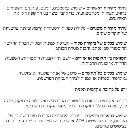
ניתוח מקורות ראשוניים
– שימוש במסמכים, יומנים, עיתונים תקופתיים,
כרזות, תעודות, מכתבים ועוד, כדי להבין כיצד בני התקופה ראו את
האירועים.
ניתוח מקורות משניים
– סקירת ספרות היסטורית קיימת ובחינת פרשנויות
של חוקרים שונים.
שימוש בכלים של ביקורת מקור
– הערכת אמינות המקור, הכרת ההקשר
ההיסטורי שבו נכתב, והבנת מטרת הכותב.
השוואה בין תקופות או אזורים
– לשם זיהוי תבניות היסטוריות, השפעות
הדדיות או שונות תרבותית.
שימוש בכלים בין־תחומיים
– שילוב של אנתרופולוגיה, סוציולוגיה,
גאוגרפיה, ספרות או אמנות לצורך העמקת הפרשנות.
ידע על כתיבה אקדמית תקנית
כתיבה אקדמית בתחום ההיסטוריה מחייבת שימוש בשפה מדויקת, מבנה
לוגי, ועמידה בכללי האקדמיה. להלן מספר עקרונות חשובים:
שימוש בהפניות מדויקות
– עבודה היסטורית מחייבת תיעוד שיטתי של
מקורות, לרוב לפי שיטת APA או שיקגו. יש לציין את העמוד המדויק גם
בציטוטים עקיפים.