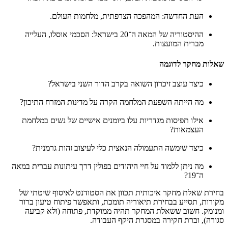
העת החדשה: המהפכה הצרפתית, מלחמות העולם.
ההיסטוריה של המאה ה־20 בישראל: הסכמי אוסלו, העלייה
מברית המועצות.
שאלות מחקר לדוגמה
כיצד עוצב זיכרון השואה בקרב הדור השני בישראל?
מה הייתה השפעת המלחמה הקרה על מדינות המזרח התיכון?
אילו תפיסות מגדריות עלו ביומנים אישיים של נשים במלחמת
העצמאות?
כיצד שימשה התעמולה הנאצית כלי לעיצוב זהות גרמנית?
מה ניתן ללמוד על חיי היהודים בפולין דרך עיתונות עברית במאה
ה־19?
בחירת שאלת מחקר איכותית תכוון את הסטודנט לאיסוף שיטתי של
מקורות, תסייע בבחירת תיאוריה תומכת, ותאפשר פיתוח טיעון ברור
ומנומק. חשוב ששאלת המחקר תהיה ממוקדת, פתוחה (ולא קביעה
סגורה), וברת חקירה במסגרת היקף העבודה.