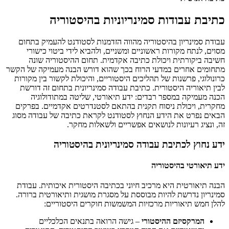
כתיבת עבודות סמינריוניות בהיסטוריה
עבודת סמינריון בהיסטוריה מהווה הזדמנות לסטודנט להעמיק בתחום
מסוים, לנתח מקורות ראשוניים ומשניים, ולהביא לידי ביטוי כישורי
חשיבה ביקורתית ויכולת כתיבה אקדמית. תחום ההיסטוריה שונה
מתחומים אחרים במדעי הרוח בכך שהוא דורש הבנה מעמיקה של הקשר
כרונולוגי, פרשנות של תהליכים היסטוריים, והיכולת לקשור בין מקורות
לבין תיאוריה היסטורית. כתיבת עבודה סמינריונית בתחום זה דורשת
הכנה מעמיקה במספר רבדים: ידע תיאורטי, שליטה במתודולוגיה
מחקרית, ויכולת ניסוח תקנית בהתאם לסטנדרטים אקדמיים. בפרקים
הבאים נפרט את הידע הנחוץ לסטודנט לקראת כתיבה של עבודה מסוג
זה, ונציג רעיונות לנושאים אפשריים ולשאלות מחקר.
ידע נחוץ לכתיבת עבודה סמינריונית בהיסטוריה
ידע תיאורטי בהיסטוריה
הבנה תיאורטית היא מרכיב חיוני בכתיבה היסטורית איכותית. עבודת
סמינריון נדרשת להיות מבוססת על מסגרת מושגית ותיאורטית ברורה.
להלן חמש תיאוריות מרכזיות המשמשות חוקרים היסטוריים:
המרקסיזם ההיסטורי
– גישה הרואה בתנאים הכלכליים