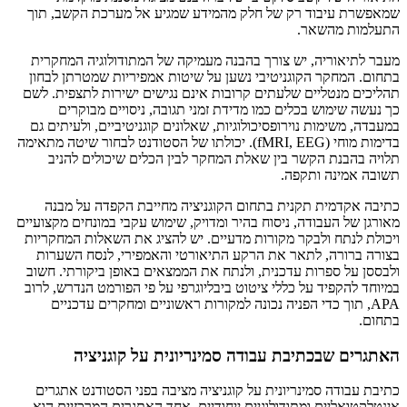
שמאפשרת עיבוד רק של חלק מהמידע שמגיע אל מערכת הקשב, תוך
התעלמות מהשאר.
מעבר לתיאוריה, יש צורך בהבנה מעמיקה של המתודולוגיה המחקרית
בתחום. המחקר הקוגניטיבי נשען על שיטות אמפיריות שמטרתן לבחון
תהליכים מנטליים שלעתים קרובות אינם נגישים ישירות לתצפית. לשם
כך נעשה שימוש בכלים כמו מדידת זמני תגובה, ניסויים מבוקרים
במעבדה, משימות נוירופסיכולוגיות, שאלונים קוגניטיביים, ולעיתים גם
בדימות מוחי (fMRI, EEG). יכולתו של הסטודנט לבחור שיטה מתאימה
תלויה בהבנת הקשר בין שאלת המחקר לבין הכלים שיכולים להניב
תשובה אמינה ותקפה.
כתיבה אקדמית תקנית בתחום הקוגניציה מחייבת הקפדה על מבנה
מאורגן של העבודה, ניסוח בהיר ומדויק, שימוש עקבי במונחים מקצועיים
ויכולת לנתח ולבקר מקורות מדעיים. יש להציג את השאלות המחקריות
בצורה ברורה, לתאר את הרקע התיאורטי והאמפירי, לנסח השערות
ולבססן על ספרות עדכנית, ולנתח את הממצאים באופן ביקורתי. חשוב
במיוחד להקפיד על כללי ציטוט ביבליוגרפי על פי הפורמט הנדרש, לרוב
APA, תוך כדי הפניה נכונה למקורות ראשוניים ומחקרים עדכניים
בתחום.
האתגרים שבכתיבת עבודה סמינריונית על קוגניציה
כתיבת עבודה סמינריונית על קוגניציה מציבה בפני הסטודנט אתגרים
אינטלקטואליים ומתודולוגיים ייחודיים. אחד האתגרים המרכזיים הוא