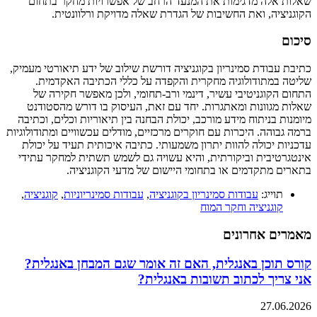
שאלות אלה מדגימות את המנעד הרחב של אפשרויות מחקר בתחום
הקוגניציה, ואת החשיבות של הגדרת שאלה מדויקת ורלוונטית.
סיכום
כתיבת עבודת סמינריון בקוגניציה דורשת שילוב של ידע תיאורטי מעמיק,
שליטה במתודולוגיה מחקרית והקפדה על כללי הכתיבה האקדמית.
התחום הקוגניטיבי עשיר, דינמי ורב-תחומי, ולכן מאפשר חקירה של
שאלות מגוונות ומאתגרות. יחד עם זאת, העיסוק בו דורש מהסטודנט
מיומנות בניתוח מידע מורכב, יכולת הבחנה בין תיאוריות וכלים, וכתיבה
ברמה גבוהה. היכרות עם חוקרים מרכזיים, מודלים עכשוויים ומתודולוגיות
עדכניות יכולה להוות יתרון משמעותי. כתיבה איכותית תעיד על יכולת
אינטגרטיבית וביקורתית, והיא עשויה גם לשמש תשתית למחקר עתידי
בתארים מתקדמים או בתחומי היישום של מדעי הקוגניציה.
תוייג:
עבודות סמינריון בקוגניציה
,
עבודות סמינריוניות
,
קוגניציה
,
קוגניציה וחקר המוח
מאמרים אחרונים
קורס תוכן באנגלית, האם זה אומר שגם המבחן באנגלית?
אני צריך לכתוב תשובות באנגלית?
27.06.2026