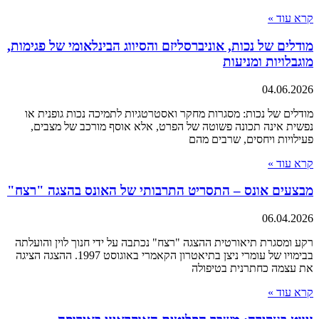
קרא עוד »
מודלים של נכות, אוניברסליזם והסיווג הבינלאומי של פגימות,
מוגבלויות ומניעות
04.06.2026
מודלים של נכות: מסגרות מחקר ואסטרטגיות לתמיכה נכות גופנית או
נפשית אינה תכונה פשוטה של הפרט, אלא אוסף מורכב של מצבים,
פעילויות ויחסים, שרבים מהם
קרא עוד »
מבצעים אונס – התסריט התרבותי של האונס בהצגה "רצח"
06.04.2026
רקע ומסגרת תיאורטית ההצגה "רצח" נכתבה על ידי חנוך לוין והועלתה
בבימויו של עומרי ניצן בתיאטרון הקאמרי באוגוסט 1997. ההצגה הציגה
את עצמה כחתרנית בטיפולה
קרא עוד »