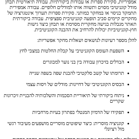
אמפיריות, סקירת ספרות או עבודות ביקורתיות. עבודה תיאורטית תבחן
מודל קוגניטיבי מסוים ותשווה אותו למודלים חלופיים. עבודה אמפירית
תתמקד בניסוי או במחקר כמותני. סקירת ספרות תערוך אינטגרציה של
מחקרים קיימים סביב תופעה קוגניטיבית ספציפית. עבודה ביקורתית
תאתר מגבלות בגישה מחקרית מסוימת או תבחן כיצד גישות
חוץ-קוגניטיביות יכולות להרחיב את ההבנה הקוגניטיבית.
להלן מספר רעיונות לנושאים ושאלות מחקר אפשריות:
השפעת העומס הקוגניטיבי על קבלת החלטות במצבי לחץ
הבדלים בזיכרון עבודה בין בני נוער למבוגרים
תרומתו של קשב סלקטיבי להבנת שפה בשפה שנייה
הבסיס הקוגניטיבי של דחיינות: מודלים של ויסות עצמי
ניתוח ביקורתי של תיאוריית הסכמות והשלכותיה להבניית זיכרונות
שקריים
תפקידו של הדמיון המנטלי בפתרון בעיות מרחביות
קוגניציה מוסרית: כיצד שיפוטים מוסריים מושפעים מעיבוד רגשי
מול רציונלי