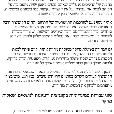
בהבנה של תהליכים מנטליים שאינם נצפים באופן ישיר. משום כך, על
הכותב לבסס את עבודתו על אינדיקציות עקיפות כמו ביצועים במשימות,
תצפיות נוירולוגיות או השוואות בין קבוצות שונות.
אתגר נוסף נוגע למורכבות התיאורטית של התחום. תחום הקוגניציה חובק
תיאוריות רבות, שחלקן אינן חופפות ולעיתים אף מציגות ממצאים
סותרים. כדי להתמודד עם ריבוי המודלים והגישות, יש צורך ביכולת
להשוות בין תיאוריות, לבחון את גבולות ההסבר שלהן ולהבין כיצד הן
מתייחסות זו לזו.
גם הבחירה בשאלת מחקר ממוקדת מהווה אתגר. קיים פיתוי לנסות
ולכסות תחום רחב מדי, אך עבודת סמינריון איכותית דורשת מיקוד.
הסטודנט נדרש לנסח שאלה מחקרית ממוקדת, רלוונטית וברת-בדיקה,
ולבנות מהלך טיעון ברור שילווה אותה לאורך כל העבודה.
לבסוף, אתגר בולט נוגע לפרשנות הממצאים. מאחר שממצאים בתחום
הקוגניציה לעיתים תלויים בגורמים חוץ-קוגניטיביים (כמו רגש, מוטיבציה
או הבדלים תרבותיים), על הכותב לגלות ערנות לאפשרות של משתנים
מתערבים ולבחון את המסקנות בזהירות.
סוגי עבודות סמינריוניות בקוגניציה ורעיונות לנושאים ושאלות
מחקר
עבודות סמינריוניות בקוגניציה נבדלות זו מזו לפי אופיין: תיאורטיות,