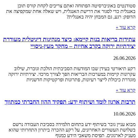
סטודנטים באוניברסיטה הפתוחה ואתם צריכים לקחת קורס תוכן
באנגלית כדי לסגור את דרישת האנגלית, ויש שאלה אחת שמקפיצה את
הדופק: רגע, גם המבחן יהיה באנגלית?
קרא עוד »
עתידות בריאות בנות קיימא: כיצד מנהיגות דיגיטלית מעוררת
יצירתיות ירוקה בקרב אחיות – מחקר מעין-ניסויי
26.06.2026
רקע תיאורטי בעידן שבו המודעות הסביבתית הולכת וגוברת, שילוב
עקרונות קיימות במערכות הבריאות הפך לצורך מרכזי. יצירתיות ירוקה
מוגדרת כיכולת לייצר רעיונות, פתרונות ופרקטיקות חדשניות
קרא עוד »
תרבות ארגון לומד ושיתוף ידע: תפקיד ההון החברתי כמתווך
10.06.2026
מבוא עניין גובר בשיתוף ידע בתחום הלמידה בסביבת העבודה נרשם
בשלושת העשורים האחרונים, על רקע ההכרה ביתרון התחרותי שהוא
מעניק לארגונים. תפיסת משאבי הידע כמנוף