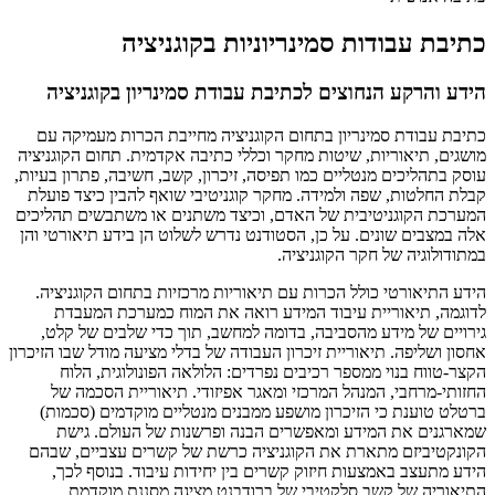
כתיבת עבודות סמינריוניות בקוגניציה
הידע והרקע הנחוצים לכתיבת עבודת סמינריון בקוגניציה
כתיבת עבודת סמינריון בתחום הקוגניציה מחייבת הכרות מעמיקה עם
מושגים, תיאוריות, שיטות מחקר וכללי כתיבה אקדמית. תחום הקוגניציה
עוסק בתהליכים מנטליים כמו תפיסה, זיכרון, קשב, חשיבה, פתרון בעיות,
קבלת החלטות, שפה ולמידה. מחקר קוגניטיבי שואף להבין כיצד פועלת
המערכת הקוגניטיבית של האדם, וכיצד משתנים או משתבשים תהליכים
אלה במצבים שונים. על כן, הסטודנט נדרש לשלוט הן בידע תיאורטי והן
במתודולוגיה של חקר הקוגניציה.
הידע התיאורטי כולל הכרות עם תיאוריות מרכזיות בתחום הקוגניציה.
לדוגמה, תיאוריית עיבוד המידע רואה את המוח כמערכת המעבדת
גירויים של מידע מהסביבה, בדומה למחשב, תוך כדי שלבים של קלט,
אחסון ושליפה. תיאוריית זיכרון העבודה של בדלי מציעה מודל שבו הזיכרון
הקצר-טווח בנוי ממספר רכיבים נפרדים: הלולאה הפונולוגית, הלוח
החזותי-מרחבי, המנהל המרכזי ומאגר אפיזודי. תיאוריית הסכמה של
ברטלט טוענת כי הזיכרון מושפע ממבנים מנטליים מוקדמים (סכמות)
שמארגנים את המידע ומאפשרים הבנה ופרשנות של העולם. גישת
הקונקטיביזם מתארת את הקוגניציה כרשת של קשרים עצביים, שבהם
הידע מתעצב באמצעות חיזוק קשרים בין יחידות עיבוד. בנוסף לכך,
התיאוריה של קשב סלקטיבי של ברודבנט מציגה מסננת מוקדמת