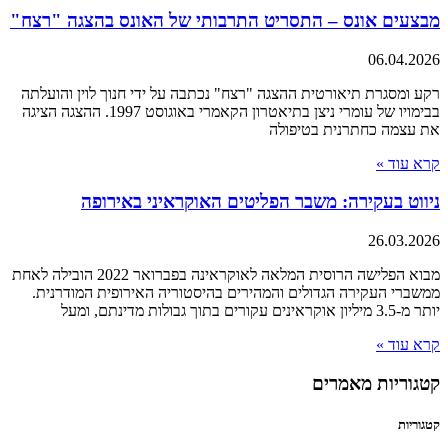
מבצעים אונס – התסריט התרבותי של האונס בהצגה "רצח"
06.04.2026
רקע ומסגרת תיאורטית ההצגה "רצח" נכתבה על ידי חנוך לוין והועלתה
בבימויו של עומרי ניצן בתיאטרון הקאמרי באוגוסט 1997. ההצגה הציגה
את עצמה כחתרנית בטיפולה
קרא עוד »
ניווט בעקירה: משבר הפליטים האוקראיני באירופה
26.03.2026
מבוא הפלישה הרוסית המלאה לאוקראינה בפברואר 2022 הובילה לאחת
ממשברי העקירה הגדולים והמהירים בהיסטוריה האירופית המודרנית.
יותר מ-3.5 מיליון אוקראינים עקורים בתוך גבולות מדינתם, ומעל
קרא עוד »
קטגוריות מאמרים
קטגוריות