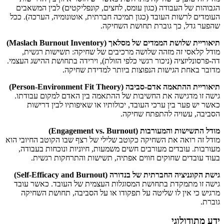
הגבוהות של העבודה (כגון עומס, לחצים, קונפליקטים) לבין המשאבים
העומדים לרשות העובד (כגון תמיכה חברתית, אוטונומיה, הערכה). ככל
שהפער גדל, כך גוברת תחושת השחיקה.
תיאוריית שלושת הממדים של מסלאך (Maslach Burnout Inventory)
מודל קלאסי זה מזהה שלושה מרכיבים של שחיקה: תשישות רגשית,
דה-פרסונליזציה (ניכור רגשי כלפי הזולת), וירידה בתחושת ההישג העצמי.
מדובר באחת הגישות הנפוצות ביותר למדידת שחיקה.
תיאוריית ההתאמה אדם-סביבה (Person-Environment Fit Theory)
גישה זו מדגישה את החשיבות של ההתאמה בין האדם למקום עבודתו.
כאשר יש פער בין ערכי העובד, יכולותיו או שאיפותיו לבין דרישות
הסביבה, עשויה להתפתח שחיקה.
מודל התשישות והמעורבות (Engagement vs. Burnout)
מודל זה רואה את השחיקה כקוטב שלילי של רצף שבו הקוטב החיובי הוא
מעורבות. עובדים מעורבים חשים משמעות, חיוניות ונוכחות בעבודה,
בעוד עובדים שחוקים חווים אפתיה, תשישות והתרחקות רגשית.
גישת הקוגניציה החברתית של בנדורה (Self-Efficacy and Burnout)
גישה זו מתמקדת בתחושת המסוגלות העצמית של העובד. כאשר עובד
מרגיש כי אין לו שליטה על תפקודו או על הסביבה, תחושת השחיקה
גוברת.
ידע מתודולוגי