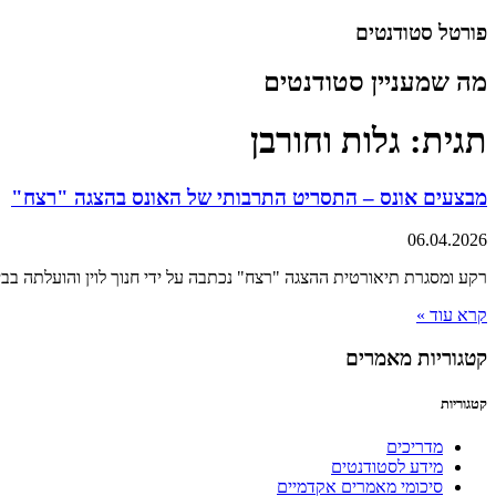
דלג
פורטל סטודנטים
לתוכן
מה שמעניין סטודנטים
תגית: גלות וחורבן
מבצעים אונס – התסריט התרבותי של האונס בהצגה "רצח"
06.04.2026
רקע ומסגרת תיאורטית ההצגה "רצח" נכתבה על ידי חנוך לוין והועלתה בבימויו של עומרי ניצן בתיאטרו
קרא עוד »
קטגוריות מאמרים
קטגוריות
מדריכים
מידע לסטודנטים
סיכומי מאמרים אקדמיים