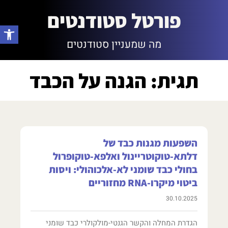
פורטל סטודנטים
פתח סרגל
מה שמעניין סטודנטים
תגית: הגנה על הכבד
השפעות מגנות כבד של
דלתא-טוקוטריינול ואלפא-טוקופרול
בחולי כבד שומני לא-אלכוהולי: ויסות
ביטוי מיקרו-RNA מחזוריים
30.10.2025
הגדרת המחלה והקשר הגנטי-מולקולרי כבד שומני