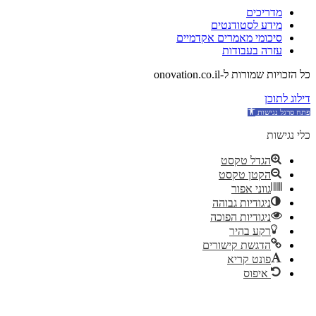
מדריכים
מידע לסטודנטים
סיכומי מאמרים אקדמיים
עזרה בעבודות
כל הזכויות שמורות ל-onovation.co.il
דילוג לתוכן
כלי נגישות
הגדל טקסט
הקטן טקסט
גווני אפור
ניגודיות גבוהה
ניגודיות הפוכה
רקע בהיר
הדגשת קישורים
פונט קריא
איפוס