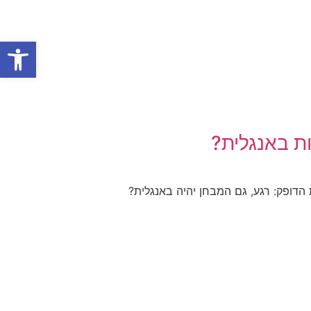
פתח סרגל
ות באנגלית?
דופק: רגע, גם המבחן יהיה באנגלית?