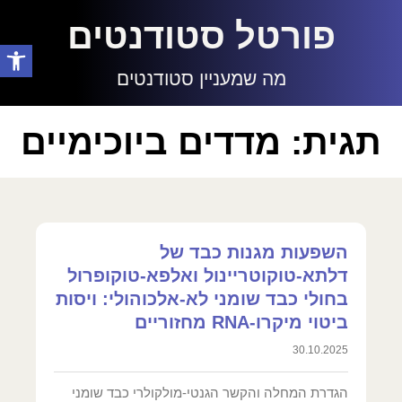
פורטל סטודנטים
פתח סרגל
מה שמעניין סטודנטים
תגית: מדדים ביוכימיים
השפעות מגנות כבד של
דלתא-טוקוטריינול ואלפא-טוקופרול
בחולי כבד שומני לא-אלכוהולי: ויסות
ביטוי מיקרו-RNA מחזוריים
30.10.2025
הגדרת המחלה והקשר הגנטי-מולקולרי כבד שומני