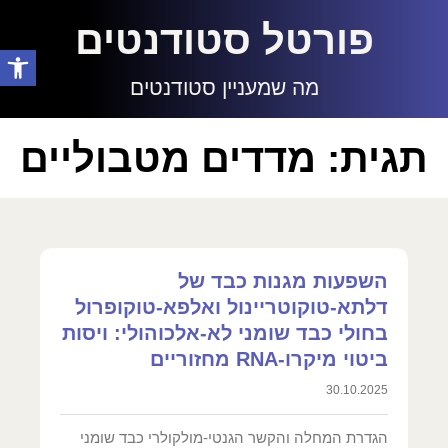
פורטל סטודנטים
פתח סרגל
מה שמעניין סטודנטים
תגית: מדדים מטבוליים
השפעות מגנות כבד של
דלתא-טוקוטריינול ואלפא-טוקופרול
בחולי כבד שומני לא-אלכוהולי: ויסות
ביטוי מיקרו-RNA מחזוריים
30.10.2025
הגדרת המחלה והקשר הגנטי-מולקולרי כבד שומני