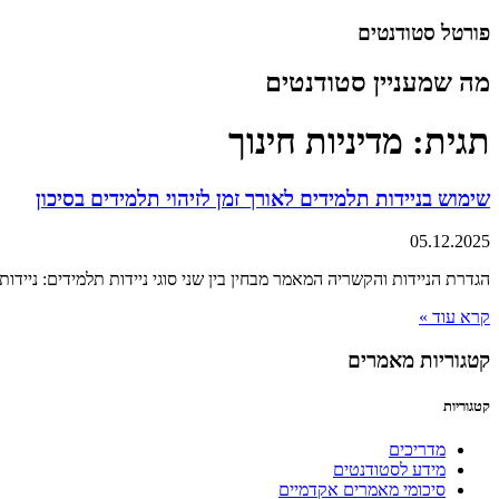
דלג
פורטל סטודנטים
לתוכן
מה שמעניין סטודנטים
תגית: מדיניות חינוך
שימוש בניידות תלמידים לאורך זמן לזיהוי תלמידים בסיכון
05.12.2025
הגדרת הניידות והקשריה המאמר מבחין בין שני סוגי ניידות תלמידים: ניידות מבנית (structural mobility) וניידות לא-מבנית (nonstructural mobility). ניידות מבנית מתרחשת כ
קרא עוד »
קטגוריות מאמרים
קטגוריות
מדריכים
מידע לסטודנטים
סיכומי מאמרים אקדמיים