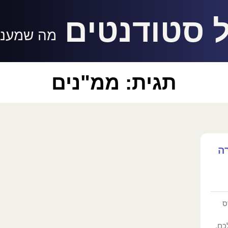
 סטודנטים
מה שמעניי
תגית: ממ"נים
ה
ס
כם,