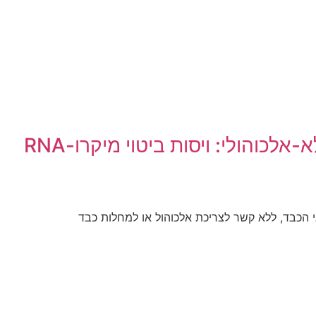
השפעות מגנות כבד של דלתא-טוקוטריינול ואלפא-טוקופרול בחולי כבד שומני לא-אלכוהולי: ויסות ביטוי מיקרו-RNA