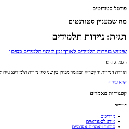
דלג
פורטל סטודנטים
לתוכן
מה שמעניין סטודנטים
תגית: ניידות תלמידים
שימוש בניידות תלמידים לאורך זמן לזיהוי תלמידים בסיכון
05.12.2025
הגדרת הניידות והקשריה המאמר מבחין בין שני סוגי ניידות תלמידים: ניידות מבנית (structural mobility) וניידות לא-מבנית (nonstructural mobility). ניידות מבנית מתרחשת כ
קרא עוד »
קטגוריות מאמרים
קטגוריות
מדריכים
מידע לסטודנטים
סיכומי מאמרים אקדמיים