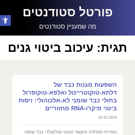
פורטל סטודנטים
פתח סרגל
מה שמעניין סטודנטים
תגית: עיכוב ביטוי גנים
השפעות מגנות כבד של
דלתא-טוקוטריינול ואלפא-טוקופרול
בחולי כבד שומני לא-אלכוהולי: ויסות
ביטוי מיקרו-RNA מחזוריים
30.10.2025
הגדרת המחלה והקשר הגנטי-מולקולרי כבד שומני