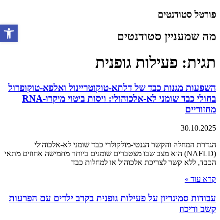
דלג
פורטל סטודנטים
לתוכן
מה שמעניין סטודנטים
פתח סרגל 
תגית: פעילות גופנית
השפעות מגנות כבד של דלתא-טוקוטריינול ואלפא-טוקופרול
בחולי כבד שומני לא-אלכוהולי: ויסות ביטוי מיקרו-RNA
מחזוריים
30.10.2025
הגדרת המחלה והקשר הגנטי-מולקולרי כבד שומני לא-אלכוהולי
(NAFLD) הוא מצב שבו מצטברים שומנים ביותר מחמישה אחוזים מתאי
הכבד, ללא קשר לצריכת אלכוהול או למחלות כבד
קרא עוד »
עבודות סמינריון על פעילות גופנית בקרב ילדים עם הפרעות
קשב וריכוז