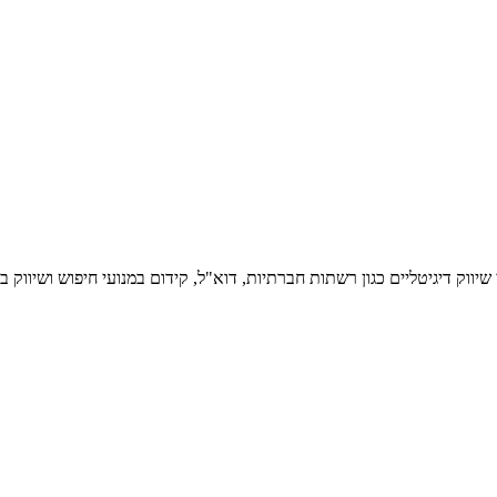
ווק דיגיטליים כגון רשתות חברתיות, דוא"ל, קידום במנועי חיפוש ושיווק ב