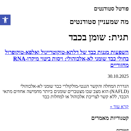
דלג
פורטל סטודנטים
לתוכן
מה שמעניין סטודנטים
פתח סרגל 
תגית: שומן בכבד
השפעות מגנות כבד של דלתא-טוקוטריינול ואלפא-טוקופרול
בחולי כבד שומני לא-אלכוהולי: ויסות ביטוי מיקרו-RNA
מחזוריים
30.10.2025
הגדרת המחלה והקשר הגנטי-מולקולרי כבד שומני לא-אלכוהולי
(NAFLD) הוא מצב שבו מצטברים שומנים ביותר מחמישה אחוזים מתאי
הכבד, ללא קשר לצריכת אלכוהול או למחלות כבד
קרא עוד »
קטגוריות מאמרים
קטגוריות