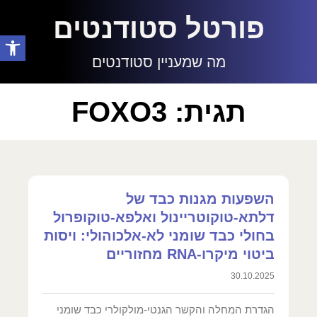
פורטל סטודנטים
פתח סרגל
מה שמעניין סטודנטים
תגית: FOXO3
השפעות מגנות כבד של
דלתא-טוקוטריינול ואלפא-טוקופרול
בחולי כבד שומני לא-אלכוהולי: ויסות
ביטוי מיקרו-RNA מחזוריים
30.10.2025
הגדרת המחלה והקשר הגנטי-מולקולרי כבד שומני